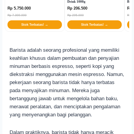
Drink 1000g
Brew
Rp 5.750.000
Rp 206.500
Rp 
Rp 7.300.000
Rp 295.000
Rp 4
Stok Terbatas! →
Stok Terbatas! →
Barista adalah seorang profesional yang memiliki
keahlian khusus dalam pembuatan dan penyajian
minuman berbasis espresso, seperti kopi yang
diekstraksi menggunakan mesin espresso. Namun,
pekerjaan seorang barista tidak hanya terbatas
pada menyajikan minuman. Mereka juga
bertanggung jawab untuk mengelola bahan baku,
merawat peralatan, dan menciptakan pengalaman
yang menyenangkan bagi pelanggan.
Dalam praktiknya, barista tidak hanya meracik