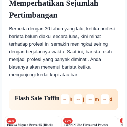
Memperhatikan Sejumlah
Pertimbangan
Berbeda dengan 30 tahun yang lalu, ketika profesi
barista belum diakui secara luas, kini minat
terhadap profesi ini semakin meningkat seiring
dengan berjalannya waktu. Saat ini, barista telah
menjadi profesi yang banyak diminati. Anda
biasanya akan menemui barista ketika
mengunjungi kedai kopi atau bar.
Flash Sale Toffin
--
h
--
j
--
m
--
d
21%
30%
50
Eureka Mignon Bravo 65 (Black)
TOFFIN Ube Flavoured Powder
Har