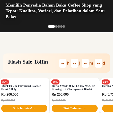
Memilih Penyedia Bahan Baku Coffee Shop yang
Tepat: Kualitas, Variasi, dan Pelatihan dalam Satu
Paket
Flash Sale Toffin
--
h
--
j
--
m
--
d
30%
50%
21%
TOFFIN Ube Flavoured Powder
Hario VMSP-2012-TB-EX MUGEN
Eureka M
Drink 1000g
Brewing Kit (Transparent Black)
Rp 206.500
Rp 200.000
Rp 5.7
Rp 295.000
Rp 400.000
Rp 7.300
Stok Terbatas! →
Stok Terbatas! →