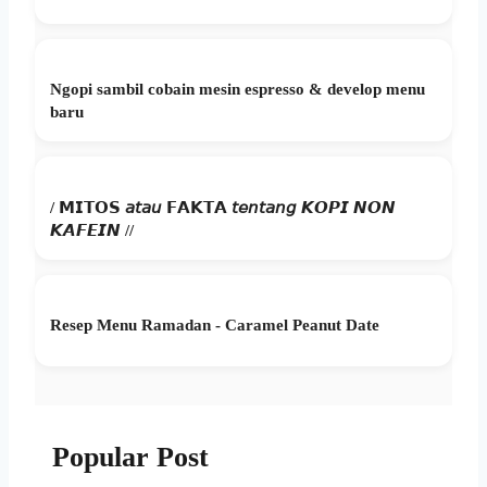
Ngopi sambil cobain mesin espresso & develop menu
baru
/ 𝗠𝗜𝗧𝗢𝗦 𝘢𝘵𝘢𝘶 𝗙𝗔𝗞𝗧𝗔 𝘵𝘦𝘯𝘵𝘢𝘯𝘨 𝙆𝙊𝙋𝙄 𝙉𝙊𝙉
𝙆𝘼𝙁𝙀𝙄𝙉 //
Resep Menu Ramadan - Caramel Peanut Date
Popular Post