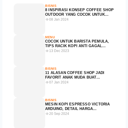
BISNIS
8 INSPIRASI KONSEP COFFEE SHOP
OUTDOOR YANG COCOK UNTUK
SPOT NONGKRONG
08 Jan 2024
MENU
COCOK UNTUK BARISTA PEMULA,
TIPS RACIK KOPI ANTI GAGAL
DENGAN MESIN KOPI ESPRESSO
13 Dec 2023
BISNIS
11 ALASAN COFFEE SHOP JADI
FAVORIT ANAK MUDA BUAT
NONGKRONG
07 Jan 2024
BISNIS
MESIN KOPI ESPRESSO VICTORIA
ARDUINO, DETAIL HARGA
HARGANYA DAN SPESIFIKASINYA
20 Sep 2024