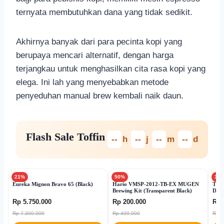
ternyata membutuhkan dana yang tidak sedikit.
Akhirnya banyak dari para pecinta kopi yang
berupaya mencari alternatif, dengan harga
terjangkau untuk menghasilkan cita rasa kopi yang
elega. Ini lah yang menyebabkan metode
penyeduhan manual brew kembali naik daun.
Flash Sale Toffin
--
h
--
j
--
m
--
d
21%
50%
30
Eureka Mignon Bravo 65 (Black)
Hario VMSP-2012-TB-EX MUGEN
TOF
Brewing Kit (Transparent Black)
Drin
Rp 5.750.000
Rp 200.000
Rp 
Rp 7.300.000
Rp 400.000
Rp 2