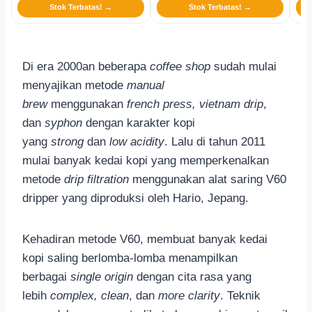
Stok Terbatas! →
Stok Terbatas! →
Di era 2000an beberapa
coffee shop
sudah mulai
menyajikan metode
manual
brew
menggunakan
french press, vietnam drip
,
dan
syphon
dengan karakter kopi
yang
strong
dan
low acidity
. Lalu di tahun 2011
mulai banyak kedai kopi yang memperkenalkan
metode
drip filtration
menggunakan alat saring V60
dripper yang diproduksi oleh Hario, Jepang.
Kehadiran metode V60, membuat banyak kedai
kopi saling berlomba-lomba menampilkan
berbagai
single origin
dengan cita rasa yang
lebih
complex, clean
, dan
more clarity
. Teknik