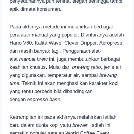
penyeduhannya pun terlihat elegan sehingga tampil
apik dimata konsumen.
Pada akhirnya metode ini melahirkan berbagai
peralatan manual yang populer. Diantaranya adalah
Hario V60, Kalita Wave, Clever Dripper, Aeropress,
dan masih banyak lagi. Penggunaan alat-
alat
manual brew
ini, juga membutuhkan berbagai
keahlian khusus. Mulai dari
brewing ratio
, jenis air
yang digunakan, temperatur air, sampai
brewing
time
. Teknik ini akan menghasilkan karakter kopi
yang tentu berbeda bila dibandingkan
dengan
espresso base
.
Ketrampilan ini pada akhirnya melahirkan istilah
baru dalam dunia kopi yaitu
brewer.
Istilah ini
semakin populer setelah World Coffee Event