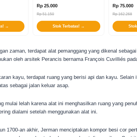
Rp 25.000
Rp 75.000
Rp 51.150
Rp 162.268
as! →
Stok Terbatas! →
Stok
gan zaman, terdapat alat pemanggang yang dikenal sebaga
emukan oleh arsitek Perancis bernama François Cuvilliés pa
ran kayu, terdapat ruang yang berisi api dan kayu. Selain i
atas sebagai jalan keluar asap.
 mulai lelah karena alat ini menghasilkan ruang yang penuh
ering dialami setelah menggunakan alat ini.
hun 1700-an akhir, Jerman menciptakan kompor besi cor per