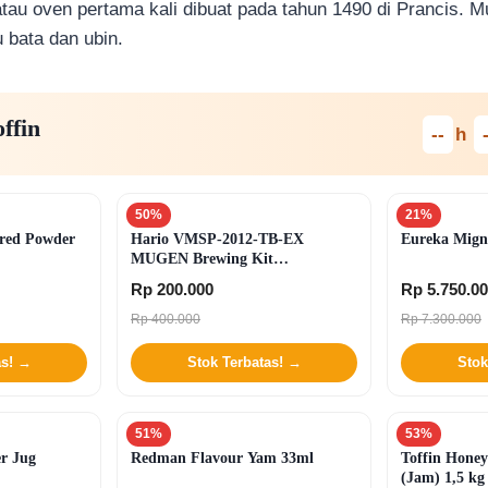
au oven pertama kali dibuat pada tahun 1490 di Prancis. M
tu bata dan ubin.
ffin
--
h
50%
21%
red Powder
Hario VMSP-2012-TB-EX
Eureka Mign
MUGEN Brewing Kit
(Transparent Black)
Rp 200.000
Rp 5.750.0
Rp 400.000
Rp 7.300.000
as! →
Stok Terbatas! →
Stok
51%
53%
r Jug
Redman Flavour Yam 33ml
Toffin Honey
(Jam) 1,5 kg