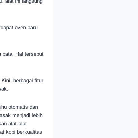
, alat ini langsung
rdapat oven baru
bata. Hal tersebut
ini, berbagai fitur
asak.
uhu otomatis dan
asak menjadi lebih
kan alat-alat
t kopi berkualitas