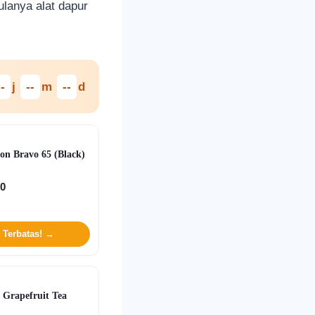
ulanya alat dapur
--
j
--
m
--
d
on Bravo 65 (Black)
00
 Terbatas! →
 Grapefruit Tea