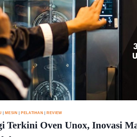
U
|
MESIN
|
PELATIHAN
|
REVIEW
gi Terkini Oven Unox, Inovasi M