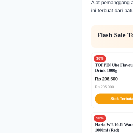
Alat pemanggang at
ini terbuat dari ba
Flash Sale To
30%
TOFFIN Ube Flavou
Drink 1000g
Rp 206.500
Rp 295.000
Stok Terbat
50%
Hario WJ-10-R Wate
1000ml (Red)