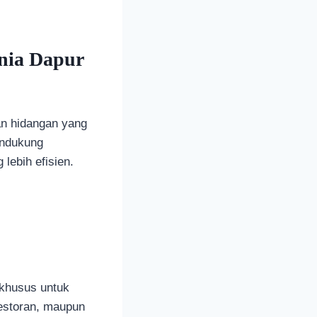
unia Dapur
an hidangan yang
endukung
lebih efisien.
 khusus untuk
restoran, maupun