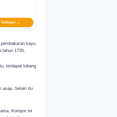
 Terbatas! →
i pembakaran kayu.
da tahun 1735.
tu, terdapat lubang
 asap. Selain itu
tama. Kompor ini